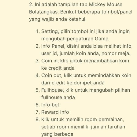
2. Ini adalah tampilan tab Mickey Mouse
Bolatangkas. Berikut beberapa tombol/panel
yang wajib anda ketahui
Setting, pilih tombol ini jika anda ingin
mengubah pengaturan Game
Info Panel, disini anda bisa melihat info
user id, jumlah koin anda, nomor meja.
Coin in, klik untuk menambahkan koin
ke credit anda
Coin out, klik untuk memindahkan koin
dari credit ke dompet anda
Fullhouse, klik untuk mengubah pilihan
fullhouse anda
Info bet
Reward info
Klik untuk memilih room permainan,
setiap room memiliki jumlah taruhan
yang berbeda