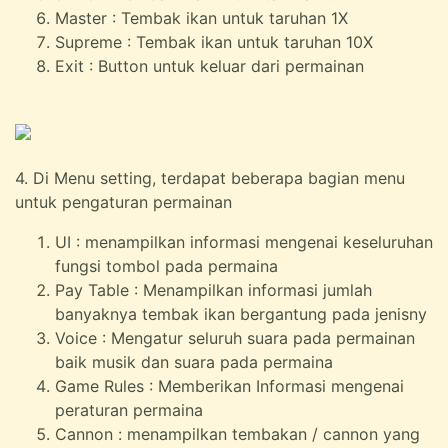
Master : Tembak ikan untuk taruhan 1X
Supreme : Tembak ikan untuk taruhan 10X
Exit : Button untuk keluar dari permainan
4. Di Menu setting, terdapat beberapa bagian menu
untuk pengaturan permainan
UI : menampilkan informasi mengenai keseluruhan
fungsi tombol pada permaina
Pay Table : Menampilkan informasi jumlah
banyaknya tembak ikan bergantung pada jenisny
Voice : Mengatur seluruh suara pada permainan
baik musik dan suara pada permaina
Game Rules : Memberikan Informasi mengenai
peraturan permaina
Cannon : menampilkan tembakan / cannon yang