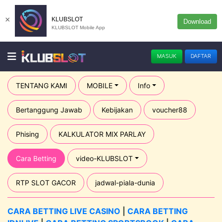
×
KLUBSLOT
Download
KLUBSLOT Mobile App
MASUK
DAFTAR
TENTANG KAMI
MOBILE
Info
Bertanggung Jawab
Kebijakan
voucher88
Phising
KALKULATOR MIX PARLAY
Cara Betting
video-KLUBSLOT
RTP SLOT GACOR
jadwal-piala-dunia
CARA BETTING LIVE CASINO
|
CARA BETTING