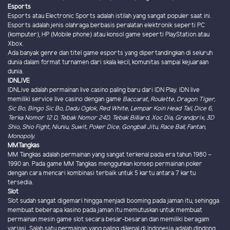
Esports
Esports atau Electronic Sports adalah istilah yang sangat populer saat ini.
Esports adalah jenis olahraga berbasis peralatan elektronik seperti PC
(komputer), HP (Mobile phone) atau konsol game seperti PlayStation atau
Xbox.
Ada banyak genre dan titel game esports yang dipertandingkan di seluruh
dunia dalam format turnamen dari skala kecil, komunitas sampai kejuaraan
dunia.
IDNLIVE
IDNLive adalah permainan live casino paling baru dari IDN Play. IDN live
memiliki service live casino dengan game
Baccarat, Roulette, Dragon Tiger,
Sic Bo, Bingo Sic Bo, Dadu Oglok, Red White, Lempar Koin Head Tail, Dice 6,
Terka Nomor 12 D, Tebak Nomor 24D, Tebak Billiard, Xoc Dia, Grandprix, 3D
Shio, Shio Fight, Niuniu, Suwit, Poker Dice, Gongball Jitu, Race Ball, Fantan,
Monopoly.
MMTangkas
MM Tangkas adalah permainan yang sangat terkenal pada era tahun 1980 –
1990 an. Pada game MM Tangkas menggunkan konsep permainan poker
dengan cara mencari kombinasi terbaik untuk 5 kartu antara 7 kartu
tersedia.
Slot
Slot sudah sangat digemari hingga menjadi booming pada jaman itu, sehingga
membuat beberapa kasino pada jaman itu memutuskan untuk membuat
permainan mesin game slot secara besar-besaran dan memiliki beragam
variasi. Salah satu permainan yang paling dikenal di Indonesia adalah dindong