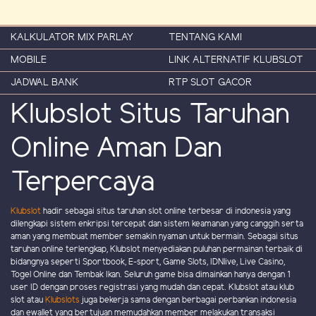
KALKULATOR MIX PARLAY
TENTANG KAMI
MOBILE
LINK ALTERNATIF KLUBSLOT
JADWAL BANK
RTP SLOT GACOR
Klubslot Situs Taruhan
Online Aman Dan
Terpercaya
Klubslot
hadir sebagai situs taruhan slot online terbesar di indonesia yang
dilengkapi sistem enkripsi tercepat dan sistem keamanan yang canggih serta
aman yang membuat member semakin nyaman untuk bermain. Sebagai situs
taruhan online terlengkap, Klubslot menyediakan puluhan permainan terbaik di
bidangnya seperti Sportbook, E-sport, Game Slots, IDNlive, Live Casino,
Togel Online dan Tembak Ikan. Seluruh game bisa dimainkan hanya dengan 1
user ID dengan proses registrasi yang mudah dan cepat. Klubslot atau klub
slot atau
Klubslots
juga bekerja sama dengan berbagai perbankan indonesia
dan ewallet yang bertujuan memudahkan member melakukan transaksi