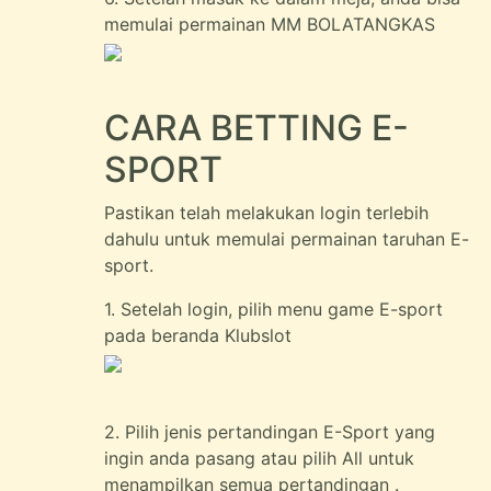
memulai permainan MM BOLATANGKAS
CARA BETTING E-
SPORT
Pastikan telah melakukan login terlebih
dahulu untuk memulai permainan taruhan E-
sport.
1. Setelah login, pilih menu game E-sport
pada beranda Klubslot
2. Pilih jenis pertandingan E-Sport yang
ingin anda pasang atau pilih All untuk
menampilkan semua pertandingan .