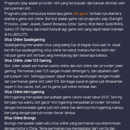
Pragmatic play adalah provider slot yang terpopuler dan banyak diminati oleh
para pemain slot.
Pragmatic play mempunyai beberapa game
slot gacor
terbaik nya diantara
diantara game slot online. Berikut adalah game slot pragmatic play Starlight
Princess, Joker Jewels, Sweet Bonanza, Aztec Gems, Wild West Gold/WWG,
Gates Of Olympus dan masih banyak lagi game slot yang dapat kalian mainkan
di KLUBSLOTS
Situs Online Spadegaming
Spadegaming merupakan situs yang paling top di bagian Asia saat ini. sejak
berdirinya spadegaming, situs online tersebut mampu merilis lebih dari
ratusan game slot terbaik yang mendukung dari beberapa bahasa.
Situs Online Joker123 Gaming
Slot Joker adalah permainan casino online dan slot online dari provider joker
gaming. Permainan joker123 sangat mudah dimengerti, dan dipahami oleh
para player slot. Sehingga player dapat meraup keuntungan dengan mudah
dari permainan game slot joker123. Berbagai pasaran game judi ditawarkan
seperti live casino, slot, serta game judi online tembak ikan.
Situs Online Microgaming
Microgaming merupakan perusahaan game casino sejak tahun 2010. Seiring
berjalan nya waktu, slot gacor microgaming menjadikan provider tersebut
dengan menyediakan game judi slot online.Dan akhirnya microgaming mampu
bersaing dengan para provider besar lainnya.
Situs Online Boongo
Boongo merupakan salah satu situs online yang permainan nya didominisasi
dengan history China. Tema permainan nya mengadopsi dari cerita dan