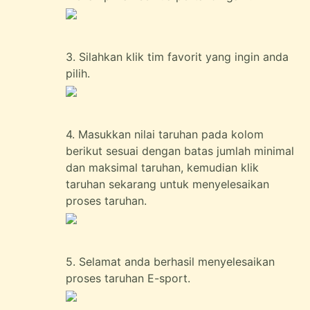
3. Silahkan klik tim favorit yang ingin anda
pilih.
4. Masukkan nilai taruhan pada kolom
berikut sesuai dengan batas jumlah minimal
dan maksimal taruhan, kemudian klik
taruhan sekarang untuk menyelesaikan
proses taruhan.
5. Selamat anda berhasil menyelesaikan
proses taruhan E-sport.