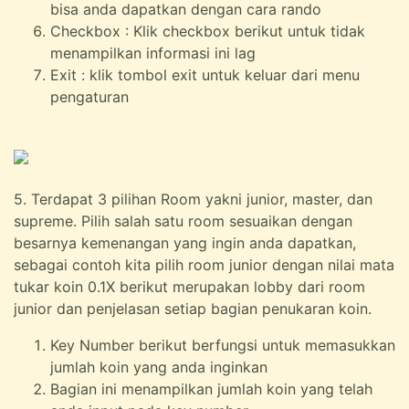
bisa anda dapatkan dengan cara rando
Checkbox : Klik checkbox berikut untuk tidak
menampilkan informasi ini lag
Exit : klik tombol exit untuk keluar dari menu
pengaturan
5. Terdapat 3 pilihan Room yakni junior, master, dan
supreme. Pilih salah satu room sesuaikan dengan
besarnya kemenangan yang ingin anda dapatkan,
sebagai contoh kita pilih room junior dengan nilai mata
tukar koin 0.1X berikut merupakan lobby dari room
junior dan penjelasan setiap bagian penukaran koin.
Key Number berikut berfungsi untuk memasukkan
jumlah koin yang anda inginkan
Bagian ini menampilkan jumlah koin yang telah