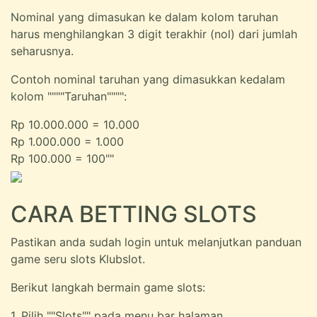
Nominal yang dimasukan ke dalam kolom taruhan
harus menghilangkan 3 digit terakhir (nol) dari jumlah
seharusnya.
Contoh nominal taruhan yang dimasukkan kedalam
kolom """"Taruhan"""":
Rp 10.000.000 = 10.000
Rp 1.000.000 = 1.000
Rp 100.000 = 100""
CARA BETTING SLOTS
Pastikan anda sudah login untuk melanjutkan panduan
game seru slots Klubslot.
Berikut langkah bermain game slots:
1. Pilih ""Slots"" pada menu bar halaman