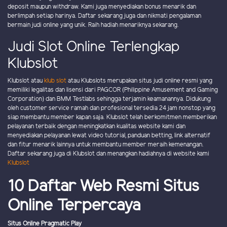
deposit maupun withdraw. Kami juga menyediakan bonus menarik dan
berlimpah setiap harinya. Daftar sekarang juga dan nikmati pengalaman
bermain judi online yang unik. Raih hadiah menariknya sekarang.
Judi Slot Online Terlengkap
Klubslot
Klubslot atau
klub slot
atau Klubslots merupakan situs judi online resmi yang
memiliki legalitas dan lisensi dari PAGCOR (Philippine Amusement and Gaming
Corporation) dan BMM Testlabs sehingga terjamin keamanannya. Didukung
oleh customer service ramah dan profesional tersedia 24 jam nonstop yang
siap membantu member kapan saja. Klubslot telah berkomitmen memberikan
pelayanan terbaik dengan meningkatkan kualitas website kami dan
menyediakan pelayanan lewat video tutorial, panduan betting, link alternatif
dan fitur menarik lainnya untuk membantu member meraih kemenangan.
Daftar sekarang juga di Klubslot dan menangkan hadiahnya di website kami
Klubslot
10 Daftar Web Resmi Situs
Online Terpercaya
Situs Online Pragmatic Play