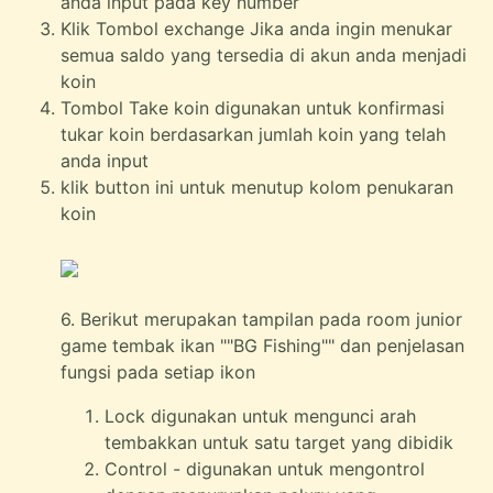
anda input pada key number
Klik Tombol exchange Jika anda ingin menukar
semua saldo yang tersedia di akun anda menjadi
koin
Tombol Take koin digunakan untuk konfirmasi
tukar koin berdasarkan jumlah koin yang telah
anda input
klik button ini untuk menutup kolom penukaran
koin
6. Berikut merupakan tampilan pada room junior
game tembak ikan ""BG Fishing"" dan penjelasan
fungsi pada setiap ikon
Lock digunakan untuk mengunci arah
tembakkan untuk satu target yang dibidik
Control - digunakan untuk mengontrol