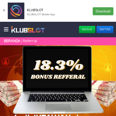
×
KLUBSLOT
Download
KLUBSLOT Mobile App
MASUK
DAFTAR
Referral
BERANDA