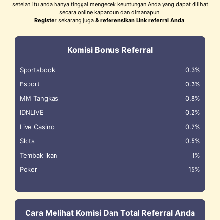
setelah itu anda hanya tinggal mengecek keuntungan Anda yang dapat dilihat
secara online kapanpun dan dimanapun.
Register
sekarang juga
& referensikan Link referral Anda
.
Komisi Bonus Referral
Sportsbook
0.3%
Esport
0.3%
MM Tangkas
0.8%
IDNLIVE
0.2%
Live Casino
0.2%
Slots
0.5%
Tembak ikan
1%
Poker
15%
Cara Melihat Komisi Dan Total Referral Anda