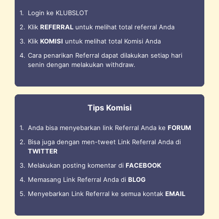
1.
Login ke KLUBSLOT
2.
Klik
REFERRAL
untuk melihat total referral Anda
3.
Klik
KOMISI
untuk melihat total Komisi Anda
4.
Cara penarikan Referral dapat dilakukan setiap hari
senin dengan melakukan withdraw.
Tips Komisi
1.
Anda bisa menyebarkan link Referral Anda ke
FORUM
2.
Bisa juga dengan men-tweet Link Referral Anda di
TWITTER
3.
Melakukan posting komentar di
FACEBOOK
4.
Memasang Link Referral Anda di
BLOG
5.
Menyebarkan Link Referral ke semua kontak
EMAIL